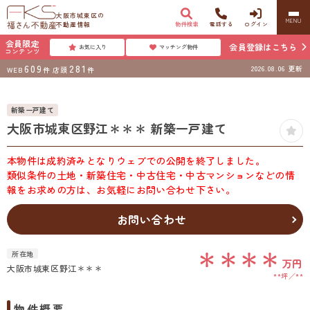
大阪市城東区の
MENU
不動産情報
物件検索
電話する
ログイン
会員限定
会員登録はこちら
お気に入り
マッチング物件
コンテンツ
609
281
2026.08.06
更新
WEB
件
店頭
件
新築一戸建て
大阪市城東区野江＊＊＊ 新築一戸建て
本物件は成約済みとなりウェブでの公開を終了しました。
類似条件の土地・新築住宅・中古住宅・中古マンションなどの情
報をお求めの方は、お気軽にお問い合わせ下さい。
お問い合わせ
＊＊＊＊
所在地
万円
大阪市城東区野江＊＊＊
**坪
**
物件概要