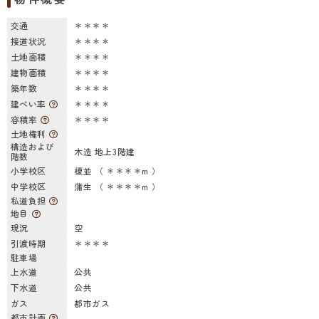
交通
＊＊＊＊
接道状況
＊＊＊＊
土地面積
＊＊＊＊
建物面積
＊＊＊＊
築年数
＊＊＊＊
建ぺい率
＊＊＊＊
容積率
＊＊＊＊
土地権利
構造および
木造 地上3階建
階数
小学校区
榎並 （ ＊＊＊＊m ）
中学校区
蒲生 （ ＊＊＊＊m ）
私道負担
地目
現況
空
引渡時期
＊＊＊＊
駐車場
上水道
公共
下水道
公共
ガス
都市ガス
都市計画