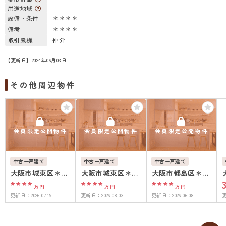
用途地域
設備・条件
＊＊＊＊
備考
＊＊＊＊
取引態様
仲介
【更新日】2024年06月03日
その他周辺物件
会員限定公開物件
会員限定公開物件
会員限定公開物件
中古一戸建て
中古一戸建て
中古一戸建て
大阪市城東区＊＊
大阪市城東区＊＊
大阪市都島区＊＊
****
****
****
＊＊
＊＊
＊＊
万円
万円
万円
更新日：
2026.07.19
更新日：
2026.08.03
更新日：
2026.06.08