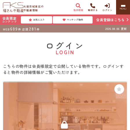
大阪市城東区の
MENU
不動産情報
物件検索
電話する
ログイン
会員限定
会員登録はこちら
お気に入り
マッチング物件
コンテンツ
609
281
2026.08.06
更新
WEB
件
店頭
件
ログイン
LOGIN
こちらの物件は会員様限定で公開している物件です。ログインす
ると物件の詳細情報がご覧いただけます。