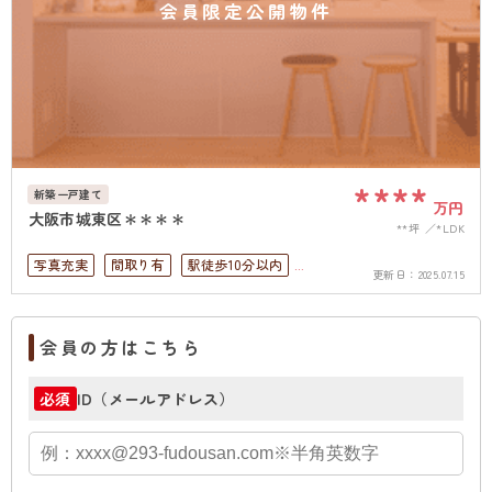
会員限定公開物件
****
新築一戸建て
万円
大阪市城東区＊＊＊＊
**坪
*LDK
写真充実
間取り有
駅徒歩10分以内
更新日：
2025.07.15
ペット可
駐車場１台無料
上下水道完備
会員の方はこちら
ID（メールアドレス）
必須