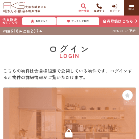
大阪市城東区の
MENU
不動産情報
物件検索
電話する
ログイン
会員限定
会員登録はこちら
お気に入り
マッチング物件
コンテンツ
618
287
2026.08.07
更新
WEB
件
店頭
件
ログイン
LOGIN
こちらの物件は会員様限定で公開している物件です。ログインす
ると物件の詳細情報がご覧いただけます。