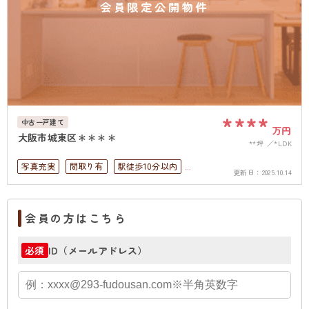
会員限定公開物件
****
中古一戸建て
万円
大阪市城東区＊＊＊＊
**坪
*LDK
写真充実
間取り有
駅徒歩10分以内
更新日：
2025.10.14
ペット可
4LDK以上
駐車場１台無料
上下水道完備
会員の方はこちら
ID（メールアドレス）
必須