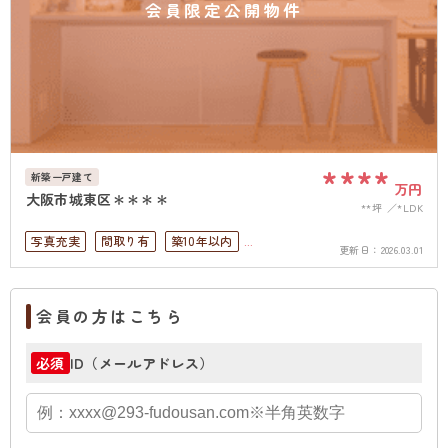
会員限定公開物件
****
新築一戸建て
万円
大阪市城東区＊＊＊＊
**坪
*LDK
写真充実
間取り有
築10年以内
更新日：
2026.03.01
駅徒歩10分以内
ペット可
駐車場１台無料
上下水道完備
会員の方はこちら
ID（メールアドレス）
必須