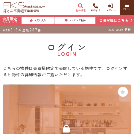
大阪市城東区の
MENU
不動産情報
物件検索
電話する
ログイン
会員限定
会員登録はこちら
お気に入り
マッチング物件
コンテンツ
618
287
2026.08.07
更新
WEB
件
店頭
件
ログイン
LOGIN
こちらの物件は会員様限定で公開している物件です。ログインす
ると物件の詳細情報がご覧いただけます。