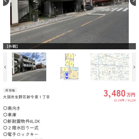
【外観】
3,480
所在地
万円
大阪市生野区新今里１丁目
33.24坪
4LDK
〇南向き
〇車庫
〇新耐震物件4LDK
〇２階水回り一式
〇電子ロックキー