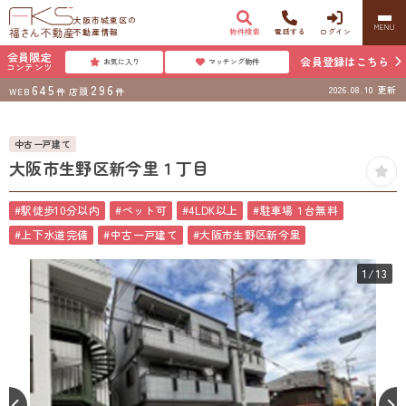
大阪市城東区の
MENU
不動産情報
物件検索
電話する
ログイン
会員限定
会員登録はこちら
お気に入り
マッチング物件
コンテンツ
645
296
2026.08.10
更新
WEB
件
店頭
件
中古一戸建て
大阪市生野区新今里１丁目
#駅徒歩10分以内
#ペット可
#4LDK以上
#駐車場１台無料
#上下水道完備
#中古一戸建て
#大阪市生野区新今里
1
/13