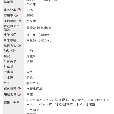
築年数
築23年
建ぺい率
80%
容積率
400%
土地権利
所有権
構造および
鉄骨造 地上3階建
階数
小学校区
東中川 （ 800m ）
中学校区
東生野 （ 400m ）
私道負担
地目
宅地
現況
居住中
引渡時期
相談
駐車場
上水道
公共
下水道
公共
ガス
都市ガス
都市計画
市街化区域
用途地域
商業
システムキッチン、洗浄便座、追い焚き、モニタ付インタ
設備・条件
ーホン、ペット可、1BOX駐車可、トイレ２箇所
〇南向き