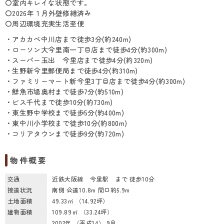
〇室内キレイな状態です。
〇2026年１月外壁修繕済み
〇周辺環境充実生活至便
・アカカベ中川店まで徒歩3分(約240m)
・ローソン大今里南一丁目店まで徒歩4分(約300m)
・スーパー玉出 今里店まで徒歩4分(約320m)
・生野新今里郵便局まで徒歩4分(約310m)
・ファミリーマート新今里3丁目店まで徒歩4分(約300m)
・鮮魚市場奥村まで徒歩7分(約510m)
・ビス千代まで徒歩10分(約730m)
・東生野中学校まで徒歩5分(約400m)
・東中川小学校まで徒歩10分(約800m)
・コリアタウンまで徒歩9分(約720m)
物件概要
交通
近鉄大阪線 今里駅 まで 徒歩10分
接道状況
南側 公道10.8m 間口約5.9m
土地面積
49.33㎡ （14.92坪）
建物面積
109.89㎡ （33.24坪）
2002年 （平成14） 9月