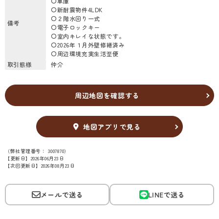
〇車庫
〇新耐震物件4LDK
〇２階水回り一式
備考
〇電子ロックキー
〇室内キレイな状態です。
〇2026年１月外壁修繕済み
〇周辺環境充実生活至便
取引態様
仲介
周辺地図を確認する
地図アプリで見る
（弊社管理番号： 3007870）
【更新日】2026年06月23日
【次回更新日】2026年08月23日
メールで送る
LINEで送る