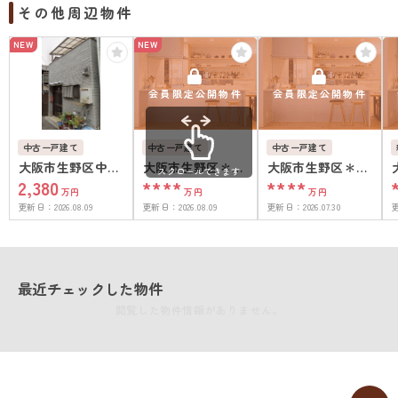
その他周辺物件
NEW
NEW
会員限定公開物件
会員限定公開物件
中古一戸建て
中古一戸建て
中古一戸建て
大阪市生野区中川
大阪市生野区＊＊
大阪市生野区＊＊
スクロールできます
2,380
****
****
西１丁目
＊＊
＊＊
万円
万円
万円
更新日：
2026.08.09
更新日：
2026.08.09
更新日：
2026.07.30
最近チェックした物件
閲覧した物件情報がありません。