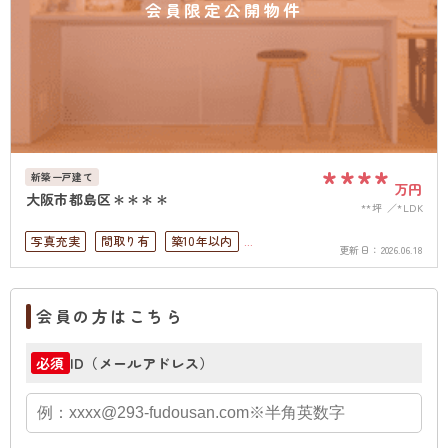
会員限定公開物件
****
新築一戸建て
万円
大阪市都島区＊＊＊＊
**坪
*LDK
写真充実
間取り有
築10年以内
更新日：
2026.06.18
駅徒歩10分以内
駐車場2台可
ペット可
駐車場１台無料
上下水道完備
会員の方はこちら
オール電化
ID（メールアドレス）
必須