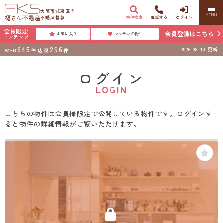
大阪市城東区の
MENU
不動産情報
物件検索
電話する
ログイン
会員限定
会員登録はこちら
お気に入り
マッチング物件
コンテンツ
645
296
2026.08.10
更新
WEB
件
店頭
件
ログイン
LOGIN
こちらの物件は会員様限定で公開している物件です。ログインす
ると物件の詳細情報がご覧いただけます。