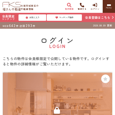
大阪市城東区の
MENU
不動産情報
物件検索
電話する
ログイン
会員限定
会員登録はこちら
お気に入り
マッチング物件
コンテンツ
642
293
2026.08.09
更新
WEB
件
店頭
件
ログイン
LOGIN
こちらの物件は会員様限定で公開している物件です。ログインす
ると物件の詳細情報がご覧いただけます。