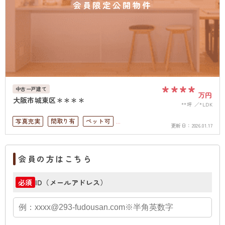
会員限定公開物件
****
中古一戸建て
万円
大阪市城東区＊＊＊＊
**坪
*LDK
写真充実
間取り有
ペット可
更新日：
2026.01.17
4LDK以上
駐車場１台無料
上下水道完備
会員の方はこちら
ID（メールアドレス）
必須