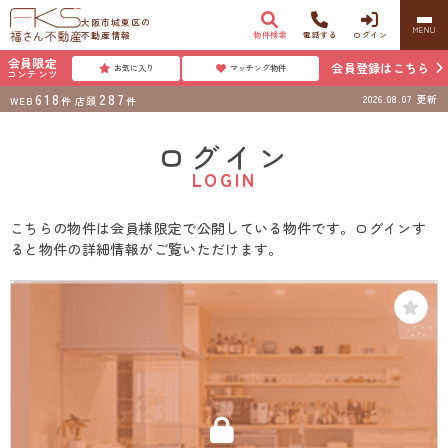
大阪市城東区の
MENU
不動産情報
物件検索
電話する
ログイン
会員限定
会員登録はこちら
お気に入り
マッチング物件
コンテンツ
618
287
2026.08.07
更新
WEB
件
店頭
件
ログイン
LOGIN
こちらの物件は会員様限定で公開している物件です。ログインす
ると物件の詳細情報がご覧いただけます。