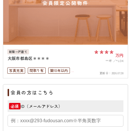
会員限定公開物件
****
新築一戸建て
万円
大阪市都島区＊＊＊＊
**坪
*LDK
写真充実
間取り有
築10年以内
更新日：
2026.07.28
ペット可
4LDK以上
駐車場１台無料
上下水道完備
会員の方はこちら
ID（メールアドレス）
必須