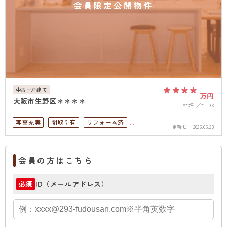
会員限定公開物件
****
中古一戸建て
万円
大阪市生野区＊＊＊＊
**坪
*LDK
写真充実
間取り有
リフォーム済
更新日：
2026.06.23
駅徒歩10分以内
ペット可
4LDK以上
上下水道完備
会員の方はこちら
ID（メールアドレス）
必須