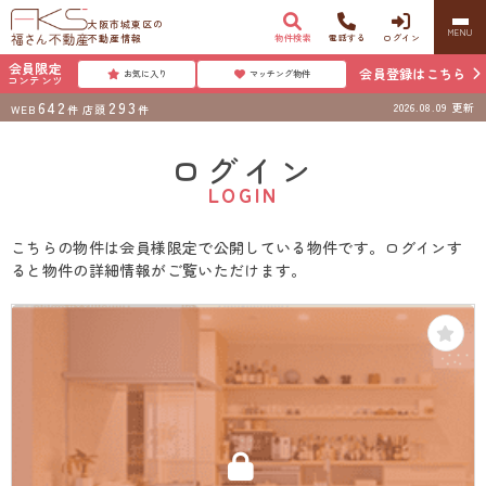
大阪市城東区の
MENU
不動産情報
物件検索
電話する
ログイン
会員限定
会員登録はこちら
お気に入り
マッチング物件
コンテンツ
642
293
2026.08.09
更新
WEB
件
店頭
件
ログイン
LOGIN
こちらの物件は会員様限定で公開している物件です。ログインす
ると物件の詳細情報がご覧いただけます。