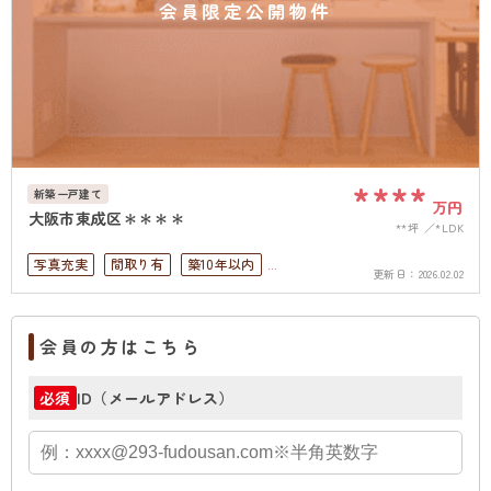
会員限定公開物件
****
新築一戸建て
万円
大阪市東成区＊＊＊＊
**坪
*LDK
写真充実
間取り有
築10年以内
更新日：
2026.02.02
駅徒歩10分以内
ペット可
駐車場１台無料
会員の方はこちら
ID（メールアドレス）
必須