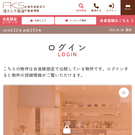
大阪市城東区の
MENU
不動産情報
物件検索
電話する
ログイン
会員限定
会員登録はこちら
お気に入り
マッチング物件
コンテンツ
632
292
2026.08.08
更新
WEB
件
店頭
件
ログイン
LOGIN
こちらの物件は会員様限定で公開している物件です。ログインす
ると物件の詳細情報がご覧いただけます。