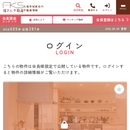
大阪市城東区の
MENU
不動産情報
物件検索
電話する
ログイン
会員限定
会員登録はこちら
お気に入り
マッチング物件
コンテンツ
609
281
2026.08.06
更新
WEB
件
店頭
件
ログイン
LOGIN
こちらの物件は会員様限定で公開している物件です。ログインす
ると物件の詳細情報がご覧いただけます。