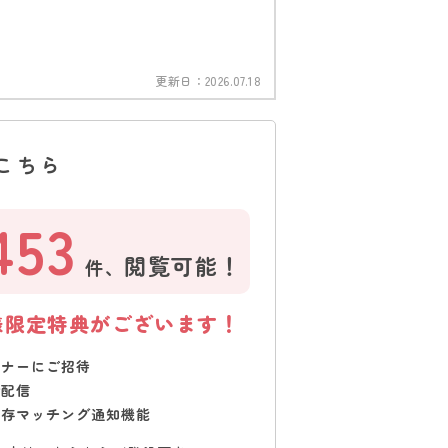
更新日：
2026.07.18
こちら
453
閲覧可能！
件、
様限定特典がございます！
ミナーにご招待
で配信
保存マッチング通知機能