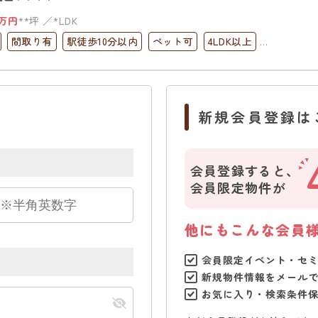
万円
**坪
*LDK
間取り有
駅徒歩10分以内
ペット可
4LDK以上
台無料
上下水道完備
新規会員登録は
会員登録すると、
会員限定物件が
他にもこんな会員
会員限定イベント・セ
新規物件情報をメール
お気に入り・検索条件