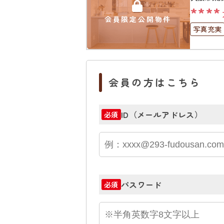
****
会員限定公開物件
写真充実
駐車場１
会員の方はこちら
ID（メールアドレス）
必須
パスワード
必須