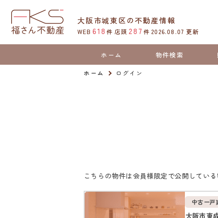
大阪市城東区の不動産情報
618
287
WEB
件
店頭
件
2026.08.07
更新
ホーム
物件検索
ホーム
ログイン
こちらの物件は会員様限定で公開している
中古一戸
大阪市東