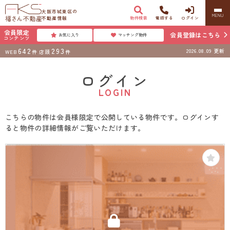
大阪市城東区の
MENU
不動産情報
物件検索
電話する
ログイン
会員限定
会員登録はこちら
お気に入り
マッチング物件
コンテンツ
642
293
2026.08.09
更新
WEB
件
店頭
件
ログイン
LOGIN
こちらの物件は会員様限定で公開している物件です。ログインす
ると物件の詳細情報がご覧いただけます。