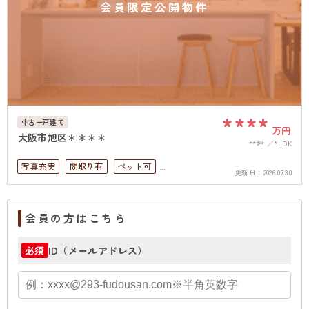
会員限定公開物件
****
中古一戸建て
万円
大阪市旭区＊＊＊＊
**坪
*LDK
写真充実
間取り有
ペット可
更新日：
2026.07.30
上下水道完備
会員の方はこちら
ID（メールアドレス）
必須