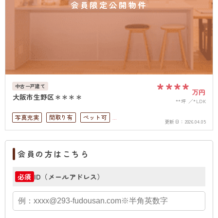
会員限定公開物件
****
中古一戸建て
万円
大阪市生野区＊＊＊＊
**坪
*LDK
写真充実
間取り有
ペット可
更新日：
2026.04.05
4LDK以上
上下水道完備
会員の方はこちら
ID（メールアドレス）
必須