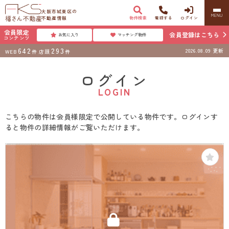
大阪市城東区の
MENU
不動産情報
物件検索
電話する
ログイン
会員限定
会員登録はこちら
お気に入り
マッチング物件
コンテンツ
642
293
2026.08.09
更新
WEB
件
店頭
件
ログイン
LOGIN
こちらの物件は会員様限定で公開している物件です。ログインす
ると物件の詳細情報がご覧いただけます。