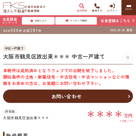
大阪市城東区の
MENU
不動産情報
物件検索
電話する
ログイン
会員限定
会員登録はこちら
お気に入り
マッチング物件
コンテンツ
609
281
2026.08.06
更新
WEB
件
店頭
件
中古一戸建て
大阪市鶴見区放出東＊＊＊ 中古一戸建て
本物件は成約済みとなりウェブでの公開を終了しました。
類似条件の土地・新築住宅・中古住宅・中古マンションなどの情
報をお求めの方は、お気軽にお問い合わせ下さい。
お問い合わせ
＊＊＊＊
所在地
万円
大阪市鶴見区放出東＊＊＊
**坪
**
物件概要