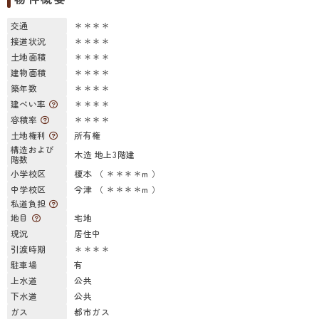
交通
＊＊＊＊
接道状況
＊＊＊＊
土地面積
＊＊＊＊
建物面積
＊＊＊＊
築年数
＊＊＊＊
建ぺい率
＊＊＊＊
容積率
＊＊＊＊
土地権利
所有権
構造および
木造 地上3階建
階数
小学校区
榎本 （ ＊＊＊＊m ）
中学校区
今津 （ ＊＊＊＊m ）
私道負担
地目
宅地
現況
居住中
引渡時期
＊＊＊＊
駐車場
有
上水道
公共
下水道
公共
ガス
都市ガス