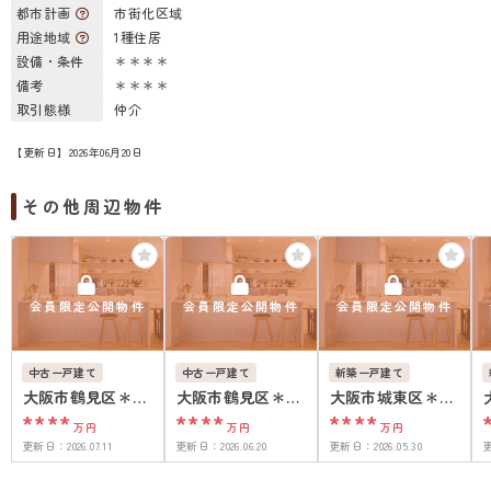
都市計画
市街化区域
用途地域
1種住居
設備・条件
＊＊＊＊
備考
＊＊＊＊
取引態様
仲介
【更新日】2026年06月20日
その他周辺物件
会員限定公開物件
会員限定公開物件
会員限定公開物件
中古一戸建て
中古一戸建て
新築一戸建て
大阪市鶴見区＊＊
大阪市鶴見区＊＊
大阪市城東区＊＊
****
****
****
＊＊
＊＊
＊＊
万円
万円
万円
更新日：
2026.07.11
更新日：
2026.06.20
更新日：
2026.05.30