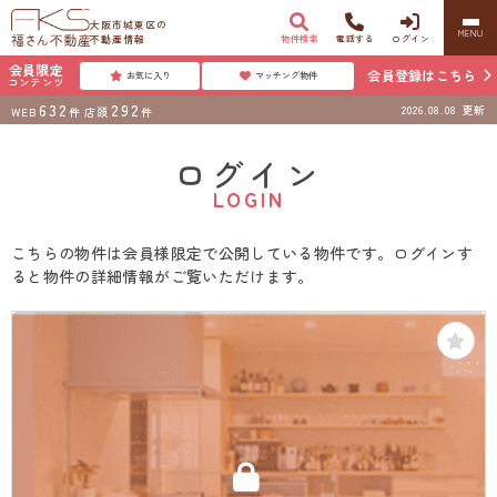
大阪市城東区の
MENU
不動産情報
物件検索
電話する
ログイン
会員限定
会員登録はこちら
お気に入り
マッチング物件
コンテンツ
632
292
2026.08.08
更新
WEB
件
店頭
件
ログイン
LOGIN
こちらの物件は会員様限定で公開している物件です。ログインす
ると物件の詳細情報がご覧いただけます。