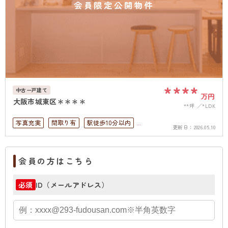
会員限定公開物件
****
中古一戸建て
万円
大阪市城東区＊＊＊＊
**坪
*LDK
写真充実
間取り有
駅徒歩10分以内
更新日：
2026.05.10
ペット可
駐車場１台無料
上下水道完備
会員の方はこちら
ID（メールアドレス）
必須