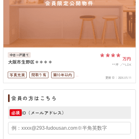
会員限定公開物件
****
中古一戸建て
万円
大阪市生野区＊＊＊＊
**坪
*LDK
写真充実
間取り有
築10年以内
更新日：
2026.05.11
ペット可
駐車場１台無料
上下水道完備
会員の方はこちら
ID（メールアドレス）
必須