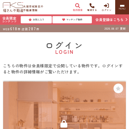
大阪市城東区の
MENU
不動産情報
物件検索
電話する
ログイン
会員限定
会員登録はこちら
お気に入り
マッチング物件
コンテンツ
618
287
2026.08.07
更新
WEB
件
店頭
件
ログイン
LOGIN
こちらの物件は会員様限定で公開している物件です。ログインす
ると物件の詳細情報がご覧いただけます。