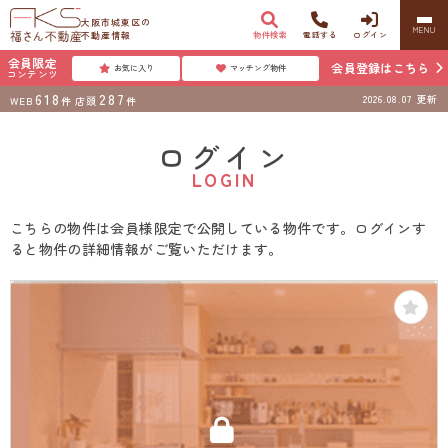
大阪市城東区の
MENU
不動産情報
物件検索
電話する
ログイン
会員限定
会員登録はこちら
お気に入り
マッチング物件
コンテンツ
618
287
2026.08.07
更新
WEB
件
店頭
件
ログイン
LOGIN
こちらの物件は会員様限定で公開している物件です。ログインす
ると物件の詳細情報がご覧いただけます。