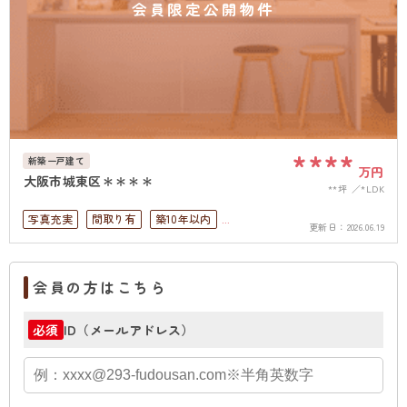
会員限定公開物件
****
新築一戸建て
万円
大阪市城東区＊＊＊＊
**坪
*LDK
写真充実
間取り有
築10年以内
更新日：
2026.06.19
駅徒歩10分以内
駐車場2台可
ペット可
駐車場１台無料
上下水道完備
会員の方はこちら
ID（メールアドレス）
必須