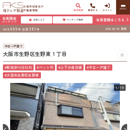
大阪市城東区の
MENU
不動産情報
物件検索
電話する
ログイン
会員限定
会員登録はこちら
お気に入り
マッチング物件
コンテンツ
609
281
2026.08.06
更新
WEB
件
店頭
件
中古一戸建て
大阪市生野区生野東１丁目
#駅徒歩10分以内
#ペット可
#上下水道完備
#中古一戸建て
#大阪市生野区生野東
1
/19