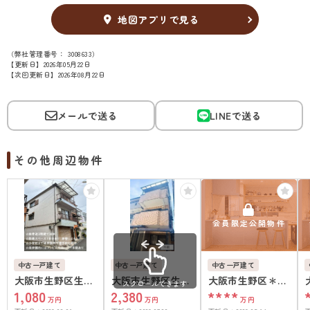
地図アプリで見る
（弊社管理番号： 3008633）
【更新日】2026年05月22日
【次回更新日】2026年08月22日
メールで送る
LINEで送る
その他周辺物件
会員限定公開物件
中古一戸建て
中古一戸建て
中古一戸建て
大阪市生野区生野
大阪市生野区生野
大阪市生野区＊＊
スクロールできます
1,080
2,380
****
東１丁目
東2丁目
＊＊
万円
万円
万円