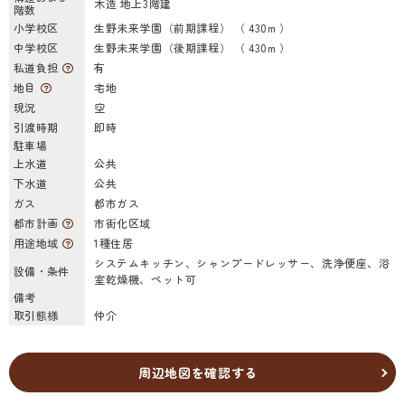
木造 地上3階建
階数
小学校区
生野未来学園（前期課程） （ 430m ）
中学校区
生野未来学園（後期課程） （ 430m ）
私道負担
有
地目
宅地
現況
空
引渡時期
即時
駐車場
上水道
公共
下水道
公共
ガス
都市ガス
都市計画
市街化区域
用途地域
1種住居
システムキッチン、シャンプードレッサー、洗浄便座、浴
設備・条件
室乾燥機、ペット可
備考
取引態様
仲介
周辺地図を確認する