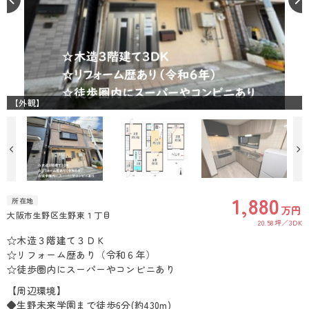
【外観】
1,880
所在地
万円
大阪市生野区生野東１丁目
20.58坪
3DK
☆木造３階建て３ＤＫ
☆リフォーム歴あり（令和６年）
☆徒歩圏内にスーパーやコンビニあり
【周辺環境】
◆生野未来学園まで徒歩6分(約430m)