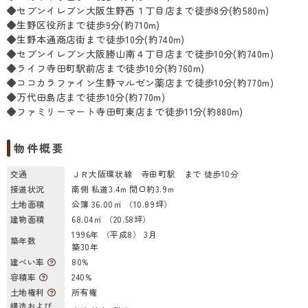
◆セブンイレブン大阪生野西１丁目店まで徒歩8分(約580m)
◆生野区役所まで徒歩9分(約710m)
◆生野本通商店街まで徒歩10分(約740m)
◆セブンイレブン大阪勝山南４丁目店まで徒歩10分(約740m)
◆ライフ寺田町駅前店まで徒歩10分(約760m)
◆ココカラファイン生野マルゼン薬店まで徒歩10分(約770m)
◆万代田島店まで徒歩10分(約770m)
◆ファミリーマート寺田町東店まで徒歩11分(約880m)
物件概要
交通
ＪＲ大阪環状線 寺田町駅 まで 徒歩10分
接道状況
南側 私道3.4m 間口約3.9m
土地面積
公簿 36.00㎡ （10.89坪）
建物面積
68.04㎡ （20.58坪）
1996年 （平成8） 3月
築年数
築30年
建ぺい率
80%
容積率
240%
土地権利
所有権
構造および