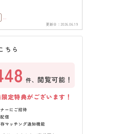
更新日：
2026.06.19
こちら
448
閲覧可能！
件、
様限定特典がございます！
ミナーにご招待
で配信
保存マッチング通知機能