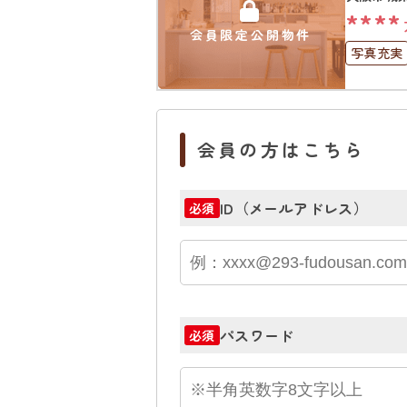
****
会員限定公開物件
写真充実
駐車場１
会員の方はこちら
ID（メールアドレス）
必須
パスワード
必須