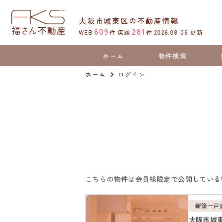
大阪市城東区の不動産情報
609
281
WEB
件
店頭
件
2026.08.06
更新
ホーム
物件検索
ホーム
ログイン
こちらの物件は会員様限定で公開している
新築一戸
大阪市城