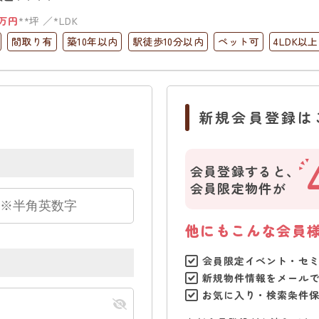
万円
**坪
*LDK
間取り有
築10年以内
駅徒歩10分以内
ペット可
4LDK以上
台無料
上下水道完備
新規会員登録は
会員登録すると、
会員限定物件が
他にもこんな会員
会員限定イベント・セ
新規物件情報をメール
お気に入り・検索条件