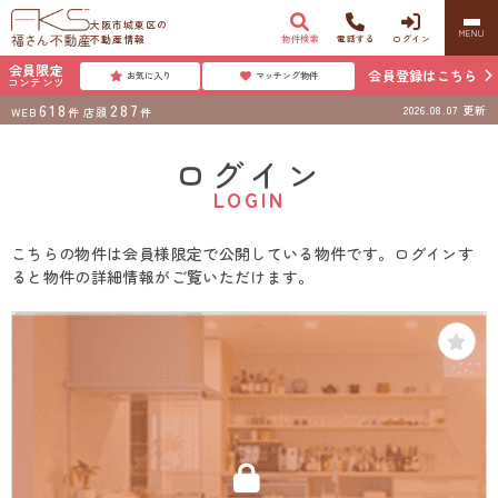
大阪市城東区の
MENU
不動産情報
物件検索
電話する
ログイン
会員限定
会員登録はこちら
お気に入り
マッチング物件
コンテンツ
618
287
2026.08.07
更新
WEB
件
店頭
件
ログイン
LOGIN
こちらの物件は会員様限定で公開している物件です。ログインす
ると物件の詳細情報がご覧いただけます。