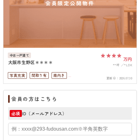
会員限定公開物件
****
中古一戸建て
万円
大阪市生野区＊＊＊＊
**坪
*LDK
写真充実
間取り有
南向き
更新日：
2026.07.30
駅徒歩10分以内
ペット可
4LDK以上
南面バルコニー
上下水道完備
会員の方はこちら
ID（メールアドレス）
必須