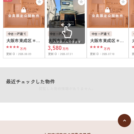
会員限定公開物件
会員限定公開物件
中古一戸建て
中古一戸建て
中古一戸建て
大阪市東成区＊＊
大阪市東成区東今
大阪市東成区＊＊
スクロールできます
****
3,580
****
＊＊
里３丁目
＊＊
万円
万円
万円
更新日：
2026.08.09
更新日：
2026.07.31
更新日：
2026.07.18
最近チェックした物件
閲覧した物件情報がありません。