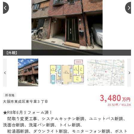
【外観】
3,480
所在地
万円
大阪市東成区東今里３丁目
30.53坪
4SLDK
★R8年6月リフォーム済！
間取り変更工事、システムキッチン新調、ユニットバス新調、
洗面台新調、洗濯パン新調、トイレ新調、
給湯器新調、ダウンライト新設、モニターフォン新調、ポスト