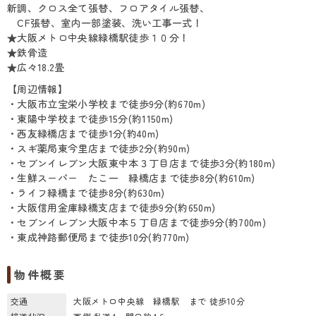
新調、クロス全て張替、フロアタイル張替、
CF張替、室内一部塗装、洗い工事一式！
★大阪メトロ中央線緑橋駅徒歩１０分！
★鉄骨造
★広々18.2畳
【周辺情報】
・大阪市立宝栄小学校まで徒歩9分(約670m)
・東陽中学校まで徒歩15分(約1150m)
・西友緑橋店まで徒歩1分(約40m)
・スギ薬局東今里店まで徒歩2分(約90m)
・セブンイレブン大阪東中本３丁目店まで徒歩3分(約180m)
・生鮮スーパー たこ一 緑橋店まで徒歩8分(約610m)
・ライフ緑橋まで徒歩8分(約630m)
・大阪信用金庫緑橋支店まで徒歩9分(約650m)
・セブンイレブン大阪中本５丁目店まで徒歩9分(約700m)
・東成神路郵便局まで徒歩10分(約770m)
物件概要
交通
大阪メトロ中央線 緑橋駅 まで 徒歩10分