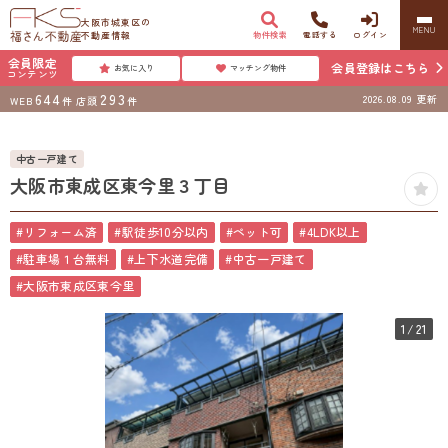
大阪市城東区の
MENU
不動産情報
物件検索
電話する
ログイン
会員限定
会員登録はこちら
お気に入り
マッチング物件
コンテンツ
644
293
2026.08.09
更新
WEB
件
店頭
件
中古一戸建て
大阪市東成区東今里３丁目
#リフォーム済
#駅徒歩10分以内
#ペット可
#4LDK以上
#駐車場１台無料
#上下水道完備
#中古一戸建て
#大阪市東成区東今里
1
/21