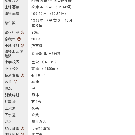
接道状況
西側 私道4m 間口約4.6m
土地面積
公簿 42.78㎡ （12.94坪）
建物面積
100.93㎡ （30.53坪）
1998年 （平成10） 10月
築年数
築27年
建ぺい率
80%
容積率
200%
土地権利
所有権
構造および
鉄骨造 地上3階建
階数
小学校区
宝栄 （ 670m ）
中学校区
東陽 （ 1150m ）
私道負担
有 10 ㎡
地目
宅地
現況
空
引渡時期
即時
駐車場
有 1台
上水道
公共
下水道
公共
ガス
都市ガス
都市計画
市街化区域
用途地域
準工業