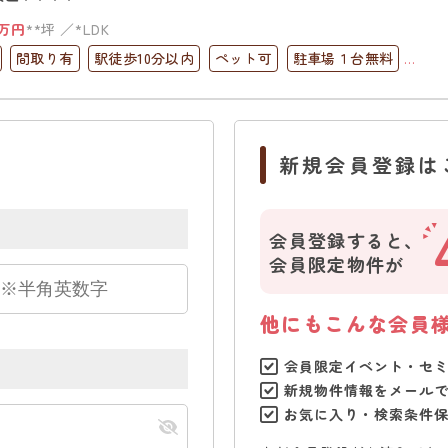
万円
**坪
*LDK
間取り有
駅徒歩10分以内
ペット可
駐車場１台無料
コニー
上下水道完備
新規会員登録は
会員登録すると、
会員限定物件が
他にもこんな会員
会員限定イベント・セ
新規物件情報をメール
お気に入り・検索条件