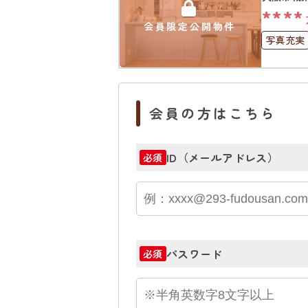
****
会員限定公開物件
写真充実
南面バル
会員の方はこちら
ID（メールアドレス）
必須
パスワード
必須