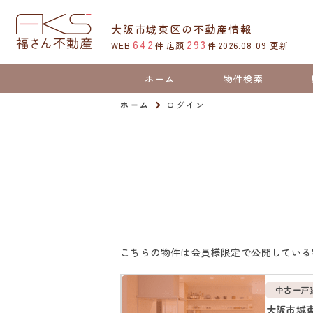
大阪市城東区の不動産情報
642
293
WEB
件
店頭
件
2026.08.09
更新
ホーム
物件検索
ホーム
ログイン
こちらの物件は会員様限定で公開している
中古一戸
大阪市城