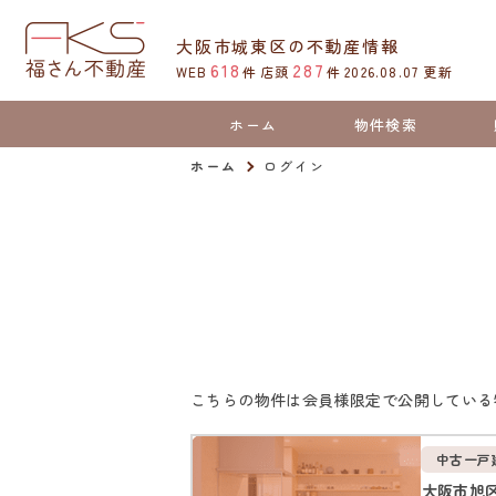
大阪市城東区の不動産情報
618
287
WEB
件
店頭
件
2026.08.07
更新
ホーム
物件検索
ホーム
ログイン
こちらの物件は会員様限定で公開している
中古一戸
大阪市旭