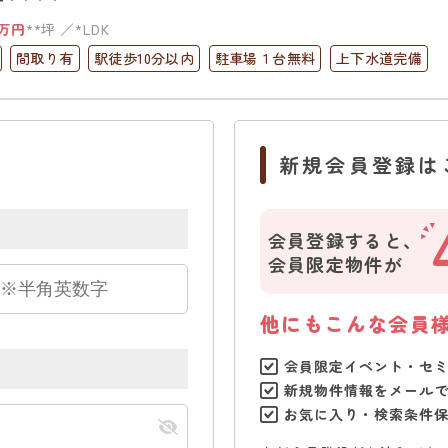
万円
**坪
*LDK
間取り有
駅徒歩10分以内
駐車場１台無料
上下水道完備
新規会員登録は
会員登録すると、
会員限定物件が
他にもこんな会員
会員限定イベント・セ
新規物件情報をメール
お気に入り・検索条件