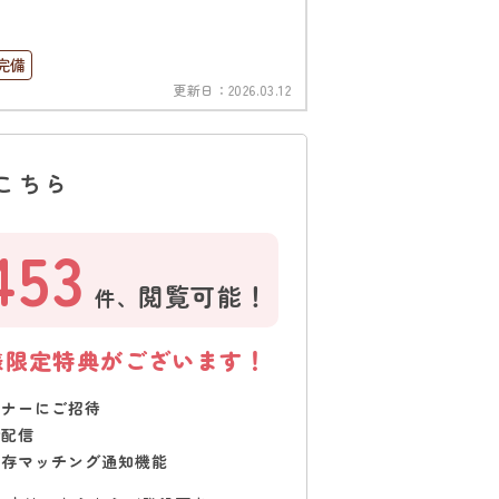
完備
更新日：
2026.03.12
こちら
453
閲覧可能！
件、
様限定特典がございます！
ミナーにご招待
で配信
保存マッチング通知機能