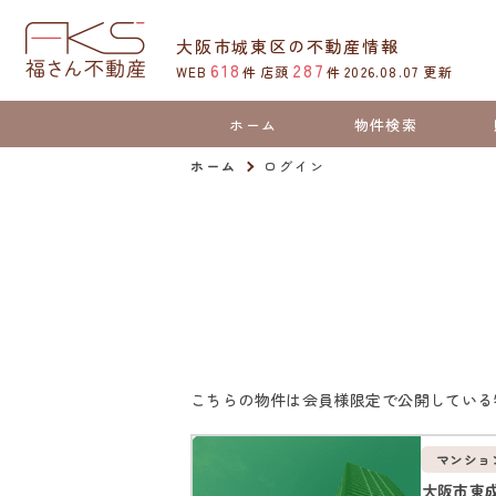
大阪市城東区の不動産情報
618
287
WEB
件
店頭
件
2026.08.07
更新
ホーム
物件検索
ホーム
ログイン
こちらの物件は会員様限定で公開している
マンショ
大阪市東