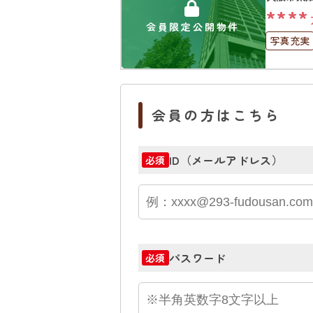
****
会員限定公開物件
写真充実
会員の方はこちら
ID（メールアドレス）
必須
パスワード
必須