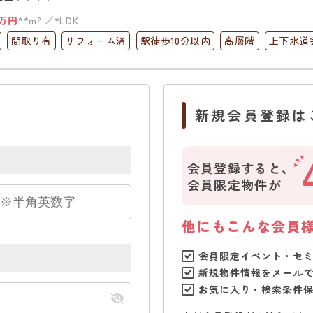
万円
**m²
*LDK
間取り有
リフォーム済
駅徒歩10分以内
高層階
上下水道
新規会員登録は
会員登録すると、
会員限定物件が
他にもこんな会員
会員限定イベント・セ
新規物件情報をメール
お気に入り・検索条件