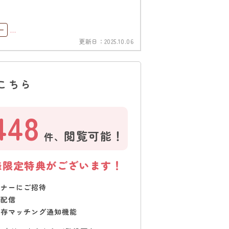
ー
更新日：
2025.10.06
こちら
448
閲覧可能！
件、
様限定特典がございます！
ミナーにご招待
で配信
保存マッチング通知機能