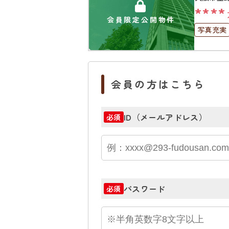
****
会員限定公開物件
写真充実
オートロ
会員の方はこちら
ID（メールアドレス）
必須
パスワード
必須