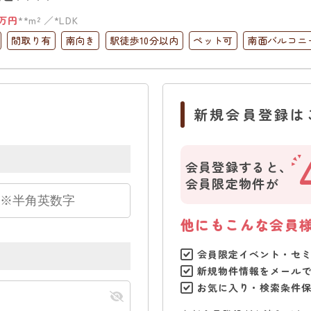
万円
**m²
*LDK
間取り有
南向き
駅徒歩10分以内
ペット可
南面バルコニ
ック
上下水道完備
角部屋
新規会員登録は
会員登録すると、
会員限定物件が
他にもこんな会員
会員限定イベント・セ
新規物件情報をメール
お気に入り・検索条件