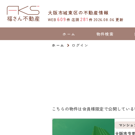
大阪市城東区の不動産情報
609
281
WEB
件
店頭
件
2026.08.06
更新
ホーム
物件検索
ホーム
ログイン
こちらの物件は会員様限定で公開している
マンショ
大阪市生