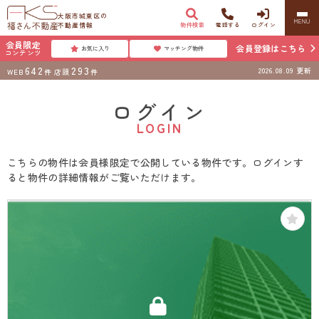
大阪市城東区の
MENU
不動産情報
物件検索
電話する
ログイン
会員限定
会員登録はこちら
お気に入り
マッチング物件
コンテンツ
642
293
2026.08.09
更新
WEB
件
店頭
件
ログイン
LOGIN
こちらの物件は会員様限定で公開している物件です。ログインす
ると物件の詳細情報がご覧いただけます。