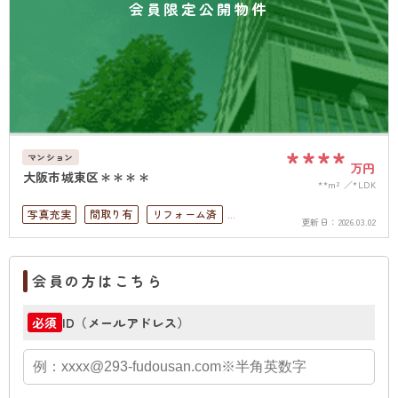
会員限定公開物件
****
マンション
万円
大阪市城東区＊＊＊＊
**m²
*LDK
写真充実
間取り有
リフォーム済
更新日：
2026.03.02
駅徒歩10分以内
会員の方はこちら
ID（メールアドレス）
必須