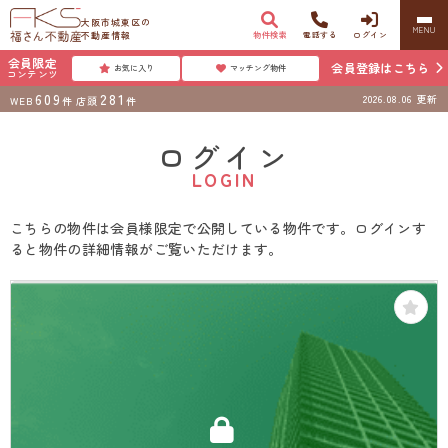
大阪市城東区の
MENU
不動産情報
物件検索
電話する
ログイン
会員限定
会員登録はこちら
お気に入り
マッチング物件
コンテンツ
609
281
2026.08.06
更新
WEB
件
店頭
件
ログイン
LOGIN
こちらの物件は会員様限定で公開している物件です。ログインす
ると物件の詳細情報がご覧いただけます。