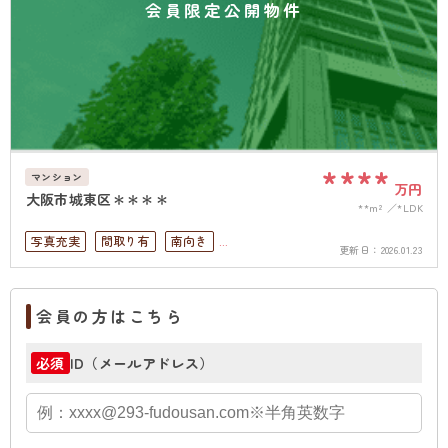
会員限定公開物件
****
マンション
万円
大阪市城東区＊＊＊＊
**m²
*LDK
写真充実
間取り有
南向き
更新日：
2026.01.23
リフォーム済
駅徒歩10分以内
ペット可
高層階
南面バルコニー
上下水道完備
会員の方はこちら
ID（メールアドレス）
必須