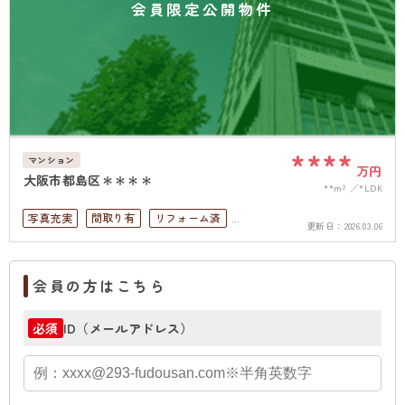
会員限定公開物件
****
マンション
万円
大阪市都島区＊＊＊＊
**m²
*LDK
写真充実
間取り有
リフォーム済
更新日：
2026.03.06
駅徒歩10分以内
ペット可
4LDK以上
高層階
オートロック
会員の方はこちら
ID（メールアドレス）
必須