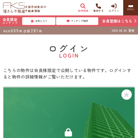
大阪市城東区の
MENU
不動産情報
物件検索
電話する
ログイン
会員限定
会員登録はこちら
お気に入り
マッチング物件
コンテンツ
609
281
2026.08.06
更新
WEB
件
店頭
件
ログイン
LOGIN
こちらの物件は会員様限定で公開している物件です。ログインす
ると物件の詳細情報がご覧いただけます。