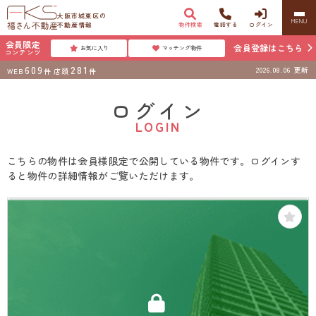
大阪市城東区の
MENU
不動産情報
物件検索
電話する
ログイン
会員限定
会員登録はこちら
お気に入り
マッチング物件
コンテンツ
609
281
2026.08.06
更新
WEB
件
店頭
件
ログイン
LOGIN
こちらの物件は会員様限定で公開している物件です。ログインす
ると物件の詳細情報がご覧いただけます。