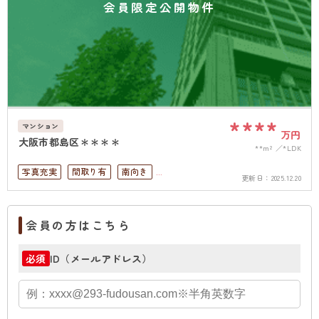
会員限定公開物件
****
マンション
万円
大阪市都島区＊＊＊＊
**m²
*LDK
写真充実
間取り有
南向き
更新日：
2025.12.20
駅徒歩10分以内
ペット可
高層階
南面バルコニー
オートロック
会員の方はこちら
上下水道完備
ID（メールアドレス）
必須