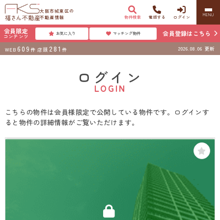
大阪市城東区の
MENU
不動産情報
物件検索
電話する
ログイン
会員限定
会員登録はこちら
お気に入り
マッチング物件
コンテンツ
609
281
2026.08.06
更新
WEB
件
店頭
件
ログイン
LOGIN
こちらの物件は会員様限定で公開している物件です。ログインす
ると物件の詳細情報がご覧いただけます。