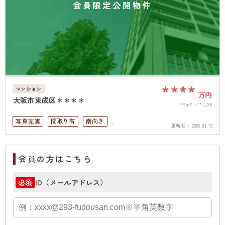
会員限定公開物件
****
マンション
万円
大阪市東成区＊＊＊＊
**m²
*LDK
写真充実
間取り有
南向き
更新日：
2026.01.12
リフォーム済
駅徒歩10分以内
高層階
南面バルコニー
上下水道完備
会員の方はこちら
ID（メールアドレス）
必須