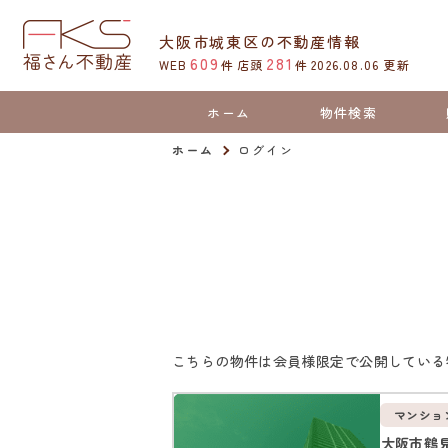
大阪市城東区の不動産情報
609
281
WEB
件
店頭
件
2026.08.06
更新
ホーム
物件検索
ホーム
ログイン
こちらの物件は会員様限定で公開している
マンショ
大阪市鶴