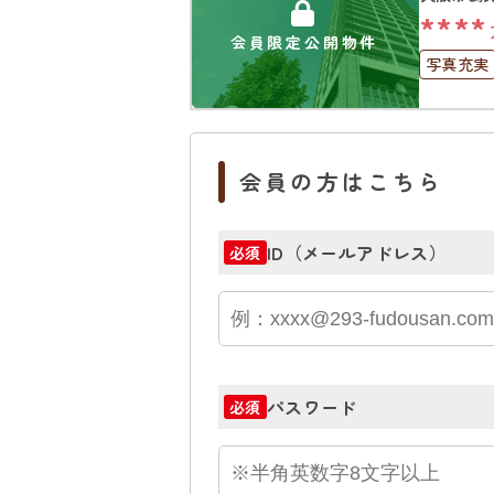
****
会員限定公開物件
写真充実
オートロ
会員の方はこちら
ID（メールアドレス）
必須
パスワード
必須