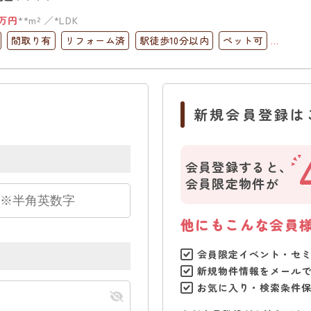
万円
**m²
*LDK
間取り有
リフォーム済
駅徒歩10分以内
ペット可
ック
上下水道完備
新規会員登録は
会員登録すると、
会員限定物件が
他にもこんな会員
会員限定イベント・セ
新規物件情報をメール
お気に入り・検索条件