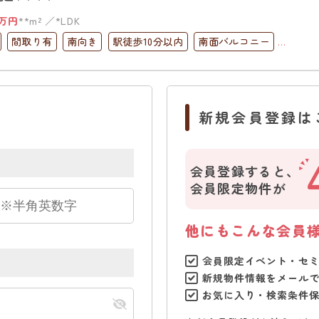
万円
**m²
*LDK
間取り有
南向き
駅徒歩10分以内
南面バルコニー
完備
新規会員登録は
会員登録すると、
会員限定物件が
他にもこんな会員
会員限定イベント・セ
新規物件情報をメール
お気に入り・検索条件