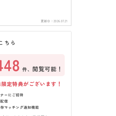
更新日：
2026.07.21
こちら
448
閲覧可能！
件、
様限定特典がございます！
ミナーにご招待
で配信
保存マッチング通知機能