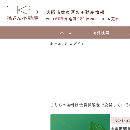
大阪市城東区の不動産情報
609
281
WEB
件
店頭
件
2026.08.06
更新
ホーム
物件検索
ホーム
ログイン
こちらの物件は会員様限定で公開している
マンショ
大阪市鶴