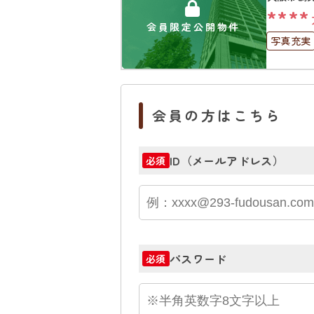
****
会員限定公開物件
写真充実
上下水道
会員の方はこちら
ID（メールアドレス）
必須
パスワード
必須