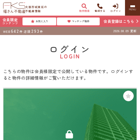
大阪市城東区の
MENU
不動産情報
物件検索
電話する
ログイン
会員限定
会員登録はこちら
お気に入り
マッチング物件
コンテンツ
642
293
2026.08.09
更新
WEB
件
店頭
件
ログイン
LOGIN
こちらの物件は会員様限定で公開している物件です。ログインす
ると物件の詳細情報がご覧いただけます。