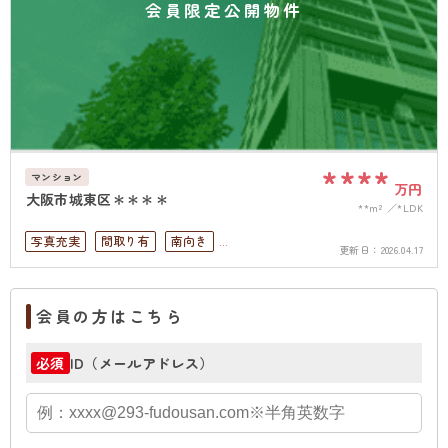
会員限定公開物件
****
マンション
万円
大阪市城東区＊＊＊＊
**m²
*LDK
写真充実
間取り有
南向き
更新日：
2026.04.17
リフォーム済
駅徒歩10分以内
高層階
南面バルコニー
上下水道完備
会員の方はこちら
ID（メールアドレス）
必須