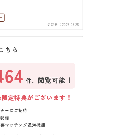
ー
更新日：
2026.05.25
こちら
464
閲覧可能！
件、
様限定特典がございます！
ミナーにご招待
で配信
保存マッチング通知機能