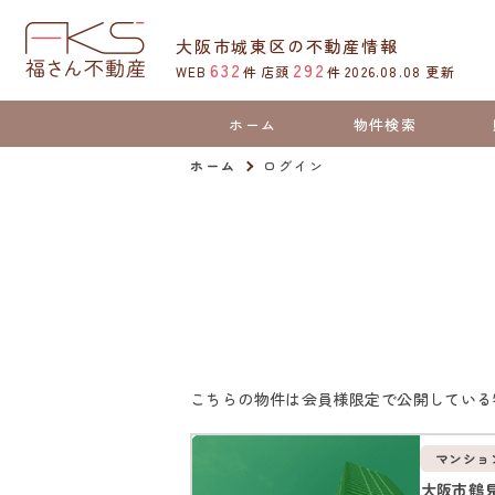
大阪市城東区の不動産情報
632
292
WEB
件
店頭
件
2026.08.08
更新
ホーム
物件検索
ホーム
ログイン
こちらの物件は会員様限定で公開している
マンショ
大阪市鶴