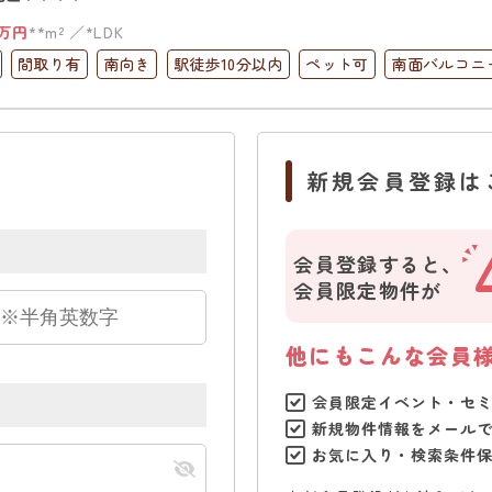
万円
**m²
*LDK
間取り有
南向き
駅徒歩10分以内
ペット可
南面バルコニ
ック
上下水道完備
新規会員登録は
会員登録すると、
会員限定物件が
他にもこんな会員
会員限定イベント・セ
新規物件情報をメール
お気に入り・検索条件