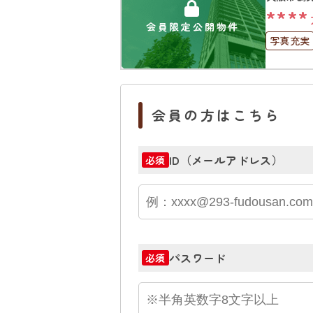
****
会員限定公開物件
写真充実
オートロ
会員の方はこちら
ID（メールアドレス）
必須
パスワード
必須