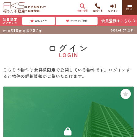
大阪市城東区の
MENU
不動産情報
物件検索
電話する
ログイン
会員限定
会員登録はこちら
お気に入り
マッチング物件
コンテンツ
618
287
2026.08.07
更新
WEB
件
店頭
件
ログイン
LOGIN
こちらの物件は会員様限定で公開している物件です。ログインす
ると物件の詳細情報がご覧いただけます。