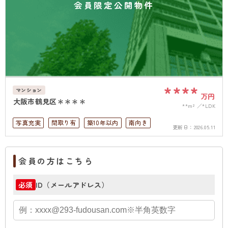
会員限定公開物件
****
マンション
万円
大阪市鶴見区＊＊＊＊
**m²
*LDK
写真充実
間取り有
築10年以内
南向き
更新日：
2026.05.11
駅徒歩10分以内
ペット可
高層階
南面バルコニー
オートロック
会員の方はこちら
上下水道完備
ID（メールアドレス）
必須