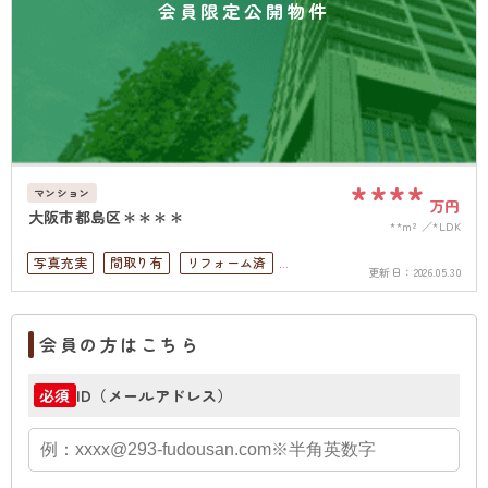
会員限定公開物件
****
マンション
万円
大阪市都島区＊＊＊＊
**m²
*LDK
写真充実
間取り有
リフォーム済
更新日：
2026.05.30
駅徒歩10分以内
ペット可
高層階
オートロック
会員の方はこちら
ID（メールアドレス）
必須