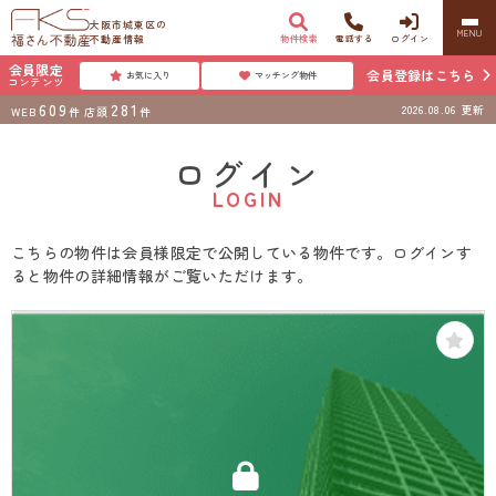
大阪市城東区の
MENU
不動産情報
物件検索
電話する
ログイン
会員限定
会員登録はこちら
お気に入り
マッチング物件
コンテンツ
609
281
2026.08.06
更新
WEB
件
店頭
件
ログイン
LOGIN
こちらの物件は会員様限定で公開している物件です。ログインす
ると物件の詳細情報がご覧いただけます。