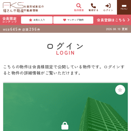
大阪市城東区の
MENU
不動産情報
物件検索
電話する
ログイン
会員限定
会員登録はこちら
お気に入り
マッチング物件
コンテンツ
645
296
2026.08.10
更新
WEB
件
店頭
件
ログイン
LOGIN
こちらの物件は会員様限定で公開している物件です。ログインす
ると物件の詳細情報がご覧いただけます。