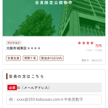
会員限定公開物件
****
マンション
万円
大阪市城東区＊＊＊＊
**m²
*LDK
写真充実
間取り有
駅徒歩10分以内
更新日：
2026.05.25
4LDK以上
高層階
オートロック
会員の方はこちら
ID（メールアドレス）
必須