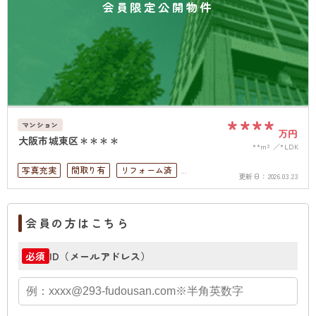
会員限定公開物件
****
マンション
万円
大阪市城東区＊＊＊＊
**m²
*LDK
写真充実
間取り有
リフォーム済
更新日：
2026.03.23
駅徒歩10分以内
ペット可
高層階
南面バルコニー
オートロック
会員の方はこちら
ID（メールアドレス）
必須