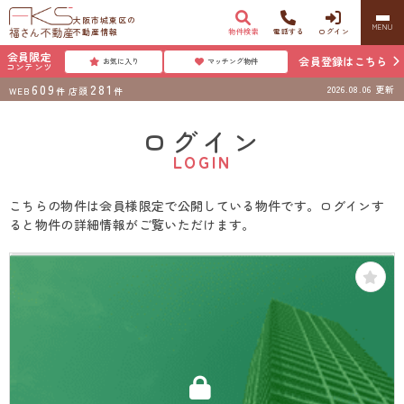
大阪市城東区の
MENU
不動産情報
物件検索
電話する
ログイン
会員限定
会員登録はこちら
お気に入り
マッチング物件
コンテンツ
609
281
2026.08.06
更新
WEB
件
店頭
件
ログイン
LOGIN
こちらの物件は会員様限定で公開している物件です。ログインす
ると物件の詳細情報がご覧いただけます。