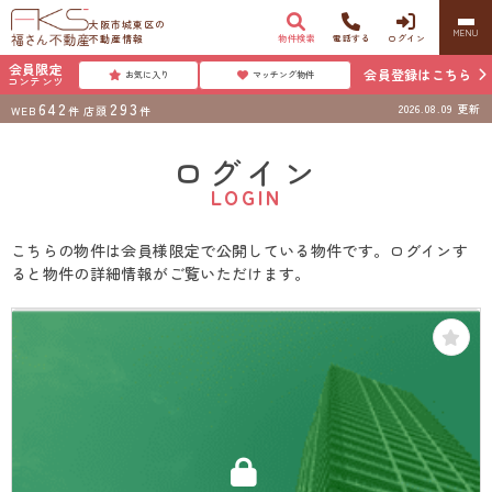
大阪市城東区の
MENU
不動産情報
物件検索
電話する
ログイン
会員限定
会員登録はこちら
お気に入り
マッチング物件
コンテンツ
642
293
2026.08.09
更新
WEB
件
店頭
件
ログイン
LOGIN
こちらの物件は会員様限定で公開している物件です。ログインす
ると物件の詳細情報がご覧いただけます。