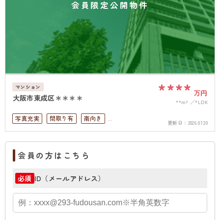
会員限定公開物件
****
マンション
万円
大阪市東成区＊＊＊＊
**m²
*LDK
写真充実
間取り有
南向き
更新日：
2026.07.20
リフォーム済
駅徒歩10分以内
ペット可
4LDK以上
南面バルコニー
オートロック
会員の方はこちら
上下水道完備
角部屋
ID（メールアドレス）
必須