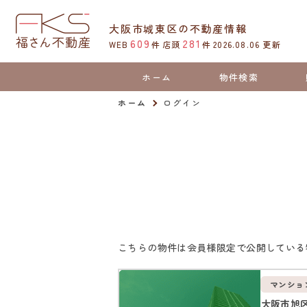
大阪市城東区の不動産情報
609
281
WEB
件
店頭
件
2026.08.06
更新
ホーム
物件検索
ホーム
ログイン
こちらの物件は会員様限定で公開している
マンショ
大阪市旭