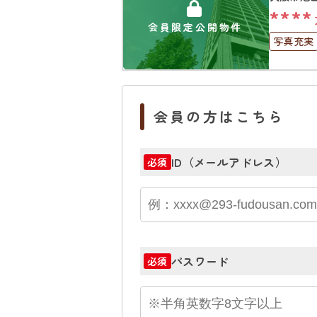
****
会員限定公開物件
写真充実
南面バル
会員の方はこちら
ID（メールアドレス）
必須
パスワード
必須