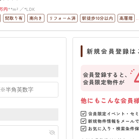
万円
**m²
*LDK
間取り有
南向き
リフォーム済
駅徒歩10分以内
高層階
コニー
オートロック
上下水道完備
新規会員登録は
会員登録すると、
会員限定物件が
他にもこんな会員
会員限定イベント・セ
新規物件情報をメール
お気に入り・検索条件