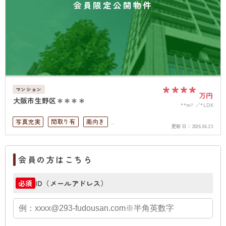
会員限定公開物件
****
マンション
万円
大阪市生野区＊＊＊＊
**m²
*LDK
写真充実
間取り有
南向き
更新日：
2026.06.23
駅徒歩10分以内
高層階
南面バルコニー
オートロック
上下水道完備
会員の方はこちら
ID（メールアドレス）
必須