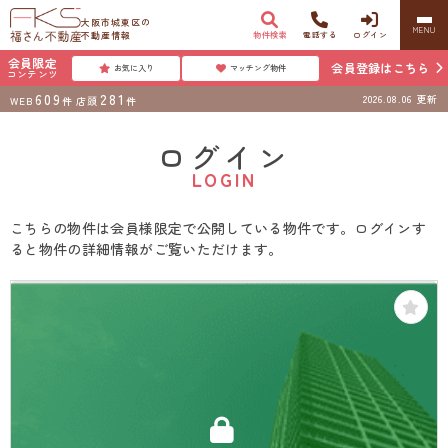
大阪市城東区の
MENU
不動産情報
物件検索
電話する
ログイン
会員限定
会員登録はこちら
お気に入り
マッチング物件
コンテンツ
609
281
2026.08.06
更新
WEB
件
店頭
件
ログイン
LOGIN
こちらの物件は会員様限定で公開している物件です。ログインす
ると物件の詳細情報がご覧いただけます。