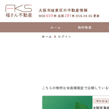
大阪市城東区の不動産情報
609
281
WEB
件
店頭
件
2026.08.06
更新
ホーム
物件検索
ホーム
ログイン
こちらの物件は会員様限定で公開している
マンショ
大阪市東