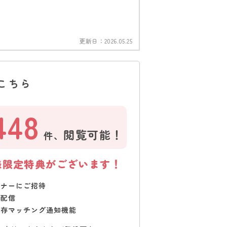
更新日：
2026.05.25
こちら
448
閲覧可能！
件、
様限定特典がございます！
ミナーにご招待
で配信
保存マッチング通知機能