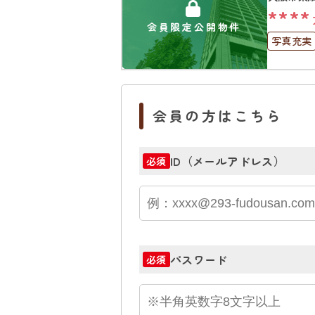
****
会員限定公開物件
写真充実
会員の方はこちら
ID（メールアドレス）
必須
パスワード
必須