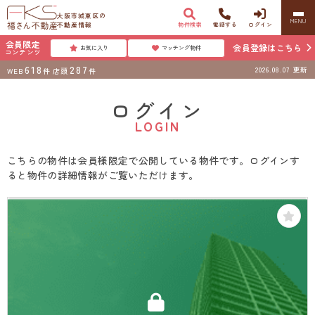
大阪市城東区の
MENU
不動産情報
物件検索
電話する
ログイン
会員限定
会員登録はこちら
お気に入り
マッチング物件
コンテンツ
618
287
2026.08.07
更新
WEB
件
店頭
件
ログイン
LOGIN
こちらの物件は会員様限定で公開している物件です。ログインす
ると物件の詳細情報がご覧いただけます。