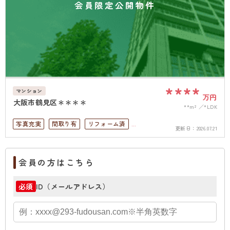
会員限定公開物件
****
マンション
万円
大阪市鶴見区＊＊＊＊
**m²
*LDK
写真充実
間取り有
リフォーム済
更新日：
2026.07.21
駅徒歩10分以内
ペット可
4LDK以上
高層階
南面バルコニー
オートロック
会員の方はこちら
角部屋
ID（メールアドレス）
必須