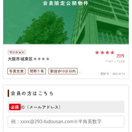
会員限定公開物件
****
マンション
万円
大阪市城東区＊＊＊＊
**m²
*LDK
写真充実
間取り有
駅徒歩10分以内
更新日：
2026.06.19
4LDK以上
高層階
角部屋
会員の方はこちら
ID（メールアドレス）
必須