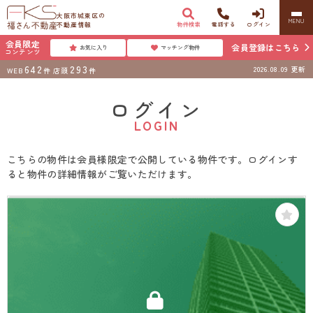
大阪市城東区の
MENU
不動産情報
物件検索
電話する
ログイン
会員限定
会員登録はこちら
お気に入り
マッチング物件
コンテンツ
642
293
2026.08.09
更新
WEB
件
店頭
件
ログイン
LOGIN
こちらの物件は会員様限定で公開している物件です。ログインす
ると物件の詳細情報がご覧いただけます。