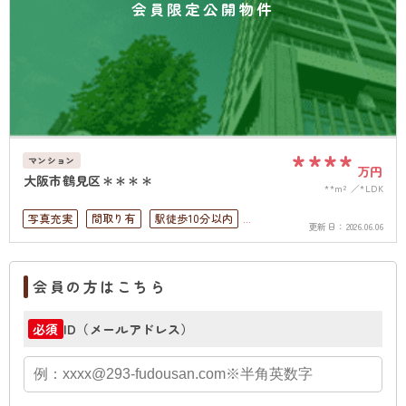
会員限定公開物件
****
マンション
万円
大阪市鶴見区＊＊＊＊
**m²
*LDK
写真充実
間取り有
駅徒歩10分以内
更新日：
2026.06.06
高層階
上下水道完備
会員の方はこちら
ID（メールアドレス）
必須