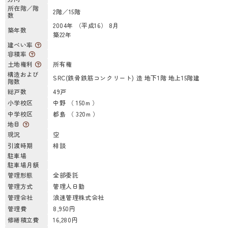
所在階／階
2階／15階
数
2004年 （平成16） 8月
築年数
築22年
建ぺい率
容積率
土地権利
所有権
構造および
SRC(鉄骨鉄筋コンクリート) 造 地下1階 地上15階建
階数
総戸数
49戸
小学校区
中野 （ 150m ）
中学校区
都島 （ 320m ）
地目
現況
空
引渡時期
相談
駐車場
駐車場月額
管理形態
全部委託
管理方式
管理人日勤
管理会社
浪速管理株式会社
管理費
8,950円
修繕積立費
16,280円