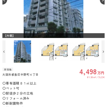
【外観】
4,498
所在地
万円
大阪市都島区中野町４丁目
81.38m²
2LDK
〇専有面積８１㎡以上
〇ペット可
〇駅徒歩２分の立地
〇リフォーム済み
〇新耐震物件