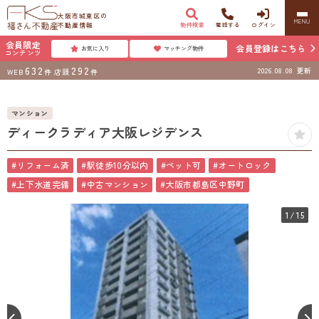
大阪市城東区の
MENU
不動産情報
物件検索
電話する
ログイン
会員限定
会員登録はこちら
お気に入り
マッチング物件
コンテンツ
632
292
2026.08.08
更新
WEB
件
店頭
件
マンション
ディークラディア大阪レジデンス
#リフォーム済
#駅徒歩10分以内
#ペット可
#オートロック
#上下水道完備
#中古マンション
#大阪市都島区中野町
1
/15