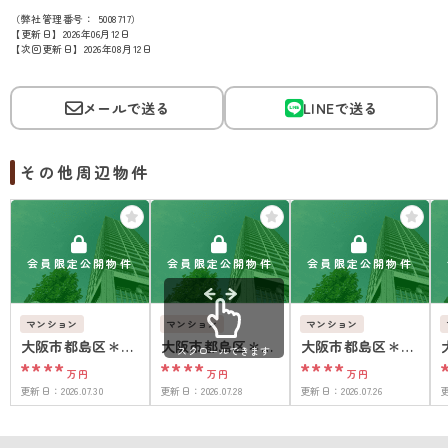
（弊社管理番号： 5008717）
【更新日】2026年06月12日
【次回更新日】2026年08月12日
メールで送る
LINEで送る
その他周辺物件
会員限定公開物件
会員限定公開物件
会員限定公開物件
マンション
マンション
マンション
大阪市都島区＊＊
大阪市都島区＊＊
大阪市都島区＊＊
スクロールできます
****
****
****
＊＊
＊＊
＊＊
万円
万円
万円
更新日：
2026.07.30
更新日：
2026.07.28
更新日：
2026.07.26