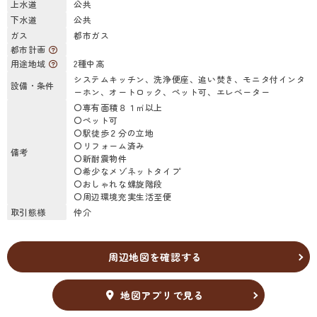
上水道
公共
下水道
公共
ガス
都市ガス
都市計画
用途地域
2種中高
システムキッチン、洗浄便座、追い焚き、モニタ付インタ
設備・条件
ーホン、オートロック、ペット可、エレベーター
〇専有面積８１㎡以上
〇ペット可
〇駅徒歩２分の立地
〇リフォーム済み
備考
〇新耐震物件
〇希少なメゾネットタイプ
〇おしゃれな螺旋階段
〇周辺環境充実生活至便
取引態様
仲介
周辺地図を確認する
地図アプリで見る