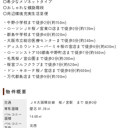
〇希少なメゾネットタイプ
〇おしゃれな螺旋階段
〇周辺環境充実生活至便
・中野小学校まで徒歩2分(約150m)
・ローソンＪＲ桜ノ宮東口店まで徒歩2分(約120m)
・都島中学校まで徒歩4分(約320m)
・大阪市立総合医療センターまで徒歩3分(約240m)
・ディスカウントスーパーミキ桜の宮店まで徒歩6分(約430m)
・ローソンストア100都島中野町店まで徒歩7分(約560m)
・毛馬桜ノ宮公園まで徒歩3分(約200m)
・桜宮ゴルフクラブまで徒歩7分(約520m)
・ドン・キホーテ桜ノ宮店まで徒歩8分(約600m)
・万代都島店まで徒歩9分(約700m)
物件概要
交通
ＪＲ大阪環状線 桜ノ宮駅 まで 徒歩2分
専有面積
壁芯 81.38㎡
バルコニー
14.68㎡
面積
バルコニー
北西
方向