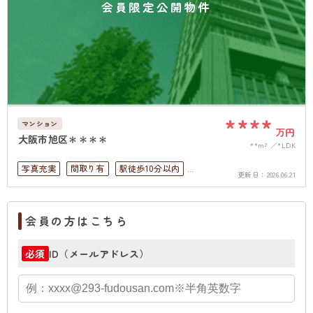
会員限定公開物件
****
マンション
万円
大阪市旭区＊＊＊＊
**m²
*LDK
写真充実
間取り有
駅徒歩10分以内
更新日：
2026.06.21
高層階
上下水道完備
角部屋
会員の方はこちら
ID（メールアドレス）
必須