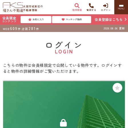
大阪市城東区の
MENU
不動産情報
物件検索
電話する
ログイン
会員限定
会員登録はこちら
お気に入り
マッチング物件
コンテンツ
609
281
2026.08.06
更新
WEB
件
店頭
件
ログイン
LOGIN
こちらの物件は会員様限定で公開している物件です。ログインす
ると物件の詳細情報がご覧いただけます。