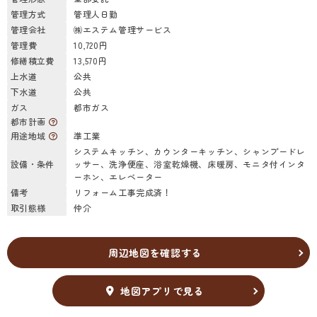
管理方式
管理人日勤
管理会社
㈱エステム管理サービス
管理費
10,720円
修繕積立費
13,570円
上水道
公共
下水道
公共
ガス
都市ガス
都市計画
用途地域
準工業
システムキッチン、カウンターキッチン、シャンプードレ
設備・条件
ッサー、洗浄便座、浴室乾燥機、床暖房、モニタ付インタ
ーホン、エレベーター
備考
リフォーム工事完成済！
取引態様
仲介
周辺地図を確認する
地図アプリで見る