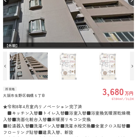
【外観】
3,680
所在地
万円
大阪市生野区鶴橋５丁目
67.84m²
3LDK
★令和8年4月室内リノベーション完了済
■キッチン入替■トイレ入替■浴室入替■浴室換気暖房乾燥機
入替■洗面化粧台入替■床暖房リモコン交換
■給湯器入替■洗濯パン入替■洗濯水栓交換■全室クロス貼替■
フローリング貼替■建具入替、新設