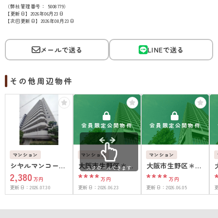
（弊社管理番号： 5008779）
【更新日】2026年06月23日
【次回更新日】2026年08月23日
メールで送る
LINEで送る
その他周辺物件
会員限定公開物件
会員限定公開物件
マンション
マンション
マンション
シヤルマンコーポ
大阪市生野区＊＊
大阪市生野区＊＊
スクロールできます
2,380
****
****
今里
＊＊
＊＊
万円
万円
万円
更新日：
2026.07.30
更新日：
2026.06.23
更新日：
2026.06.05