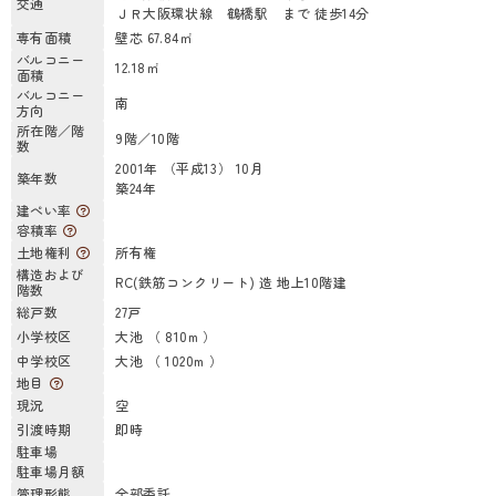
交通
ＪＲ大阪環状線 鶴橋駅 まで 徒歩14分
専有面積
壁芯 67.84㎡
バルコニー
12.18㎡
面積
バルコニー
南
方向
所在階／階
9階／10階
数
2001年 （平成13） 10月
築年数
築24年
建ぺい率
容積率
土地権利
所有権
構造および
RC(鉄筋コンクリート) 造 地上10階建
階数
総戸数
27戸
小学校区
大池 （ 810m ）
中学校区
大池 （ 1020m ）
地目
現況
空
引渡時期
即時
駐車場
駐車場月額
管理形態
全部委託