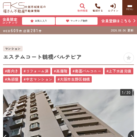
大阪市城東区の
MENU
不動産情報
物件検索
電話する
ログイン
会員限定
会員登録はこちら
お気に入り
マッチング物件
コンテンツ
609
281
2026.08.06
更新
WEB
件
店頭
件
マンション
エステムコート鶴橋パルテピア
#南向き
#リフォーム済
#高層階
#南面バルコニー
#上下水道完備
#角部屋
#中古マンション
#大阪市生野区鶴橋
1
/20