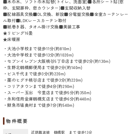
■木巾木、ソフト巾木貼替(トイレ、洗面室)■各所シート貼(窓
枠、玄関扉枠、窓カウンター)■玄関収納入替
■配線器具交換■DL交換、新設■分電盤交換■全室カーテンレー
ル取付■LDKレースカーテン取付
■紙巻き器、タオル掛け交換■美装工事
★リビング16畳
★床暖房
・大池小学校まで徒歩11分(約810m)
・大池中学校まで徒歩13分(約1020m)
・セブンイレブン大阪桃谷5丁目店まで徒歩2分(約130m)
・生野北鶴橋郵便局まで徒歩2分(約140m)
・ビス千代まで徒歩3分(約220m)
・薬のヒグチ桃谷店まで徒歩3分(約220m)
・コリアタウンまで徒歩4分(約290m)
・スーパー玉出 今里店まで徒歩5分(約350m)
・永和信用金庫鶴橋支店まで徒歩6分(約440m)
・鮮魚市場奥村まで徒歩7分(約540m)
物件概要
近鉄難波線 鶴橋駅 まで 徒歩13分