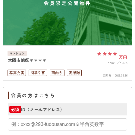
会員限定公開物件
****
マンション
万円
大阪市旭区＊＊＊＊
**m²
*LDK
写真充実
間取り有
南向き
高層階
更新日：
2026.06.26
南面バルコニー
オートロック
上下水道完備
会員の方はこちら
ID（メールアドレス）
必須