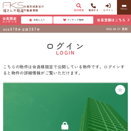
大阪市城東区の
MENU
不動産情報
物件検索
電話する
ログイン
会員限定
会員登録はこちら
お気に入り
マッチング物件
コンテンツ
618
287
2026.08.07
更新
WEB
件
店頭
件
ログイン
LOGIN
こちらの物件は会員様限定で公開している物件です。ログインす
ると物件の詳細情報がご覧いただけます。